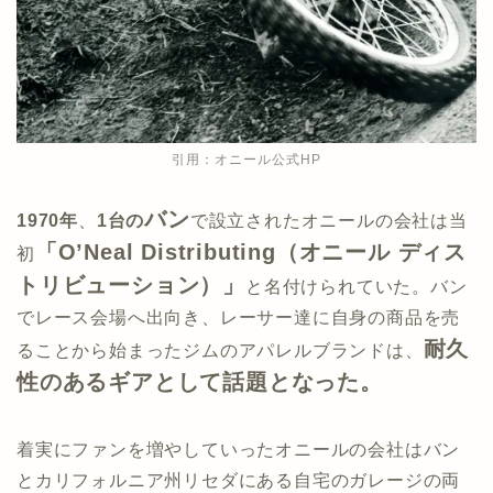
引用：オニール公式HP
バン
1970年
、
1台の
で設立されたオニールの会社は当
「O’Neal Distributing（オニール ディス
初
トリビューション）」
と名付けられていた。バン
でレース会場へ出向き、レーサー達に自身の商品を売
耐久
ることから始まったジムのアパレルブランドは、
性のあるギアとして話題となった。
着実にファンを増やしていったオニールの会社はバン
とカリフォルニア州リセダにある自宅のガレージの両