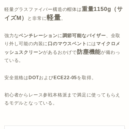
重量
1150g（サ
軽量グラスファイバー構造の帽体は
軽量
イズM）
と非常に
。
強力な
ベンチレーション
に
調節可能なバイザー
、全取
り外し可能の内装に
口のマウスベント
には
マイクロメ
防塵機能
ッシュスクリーン
があるおかげで
が備わっ
ている。
安全規格は
DOT
および
ECE22-05
を取得。
初心者からレース参戦本格派まで満足に使ってもらえ
るモデルとなっている。