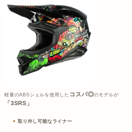
コスパ◎
軽量のABSシェルを使用した
のモデルが
「3SRS」
取り外し可能な
ライナー