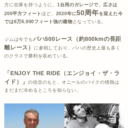
方に在庫を持つように。
1台用のガレージで、広さは
50周年
200平方フィート
ほど。
2020年に
を迎えた今
では6万6,000フィート強の建物
となっている。
バハ500レース（約800kmの長距
ジムは今でも
離レース）
に参戦しており、バハの歴史上最も多く
のクラスで勝利を収めている。
「ENJOY THE RIDE（エンジョイ・ザ・ラ
イド）」
の信念のもと、オニールのバイクの情熱は
まだまだ冷めるところを知らない。