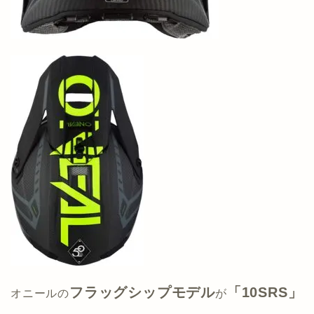
フラッグシップモデル
「10SRS」
オニールの
が