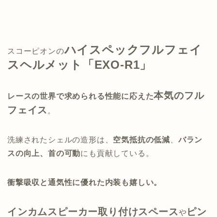
ハイスペックフルフェイ
スコーピオンの
スヘルメット「EXO-R1」
本気のフル
レースの世界で求められる性能に応えた
フェイス
。
洗練されたシェルの造形は、
空気抵抗の低減
、
バラン
スの向上、首の可動
にも貢献している。
衝撃吸収と通気性に優れた内装も嬉しい。
インカムスピーカー取り付けスペース
ピン
や