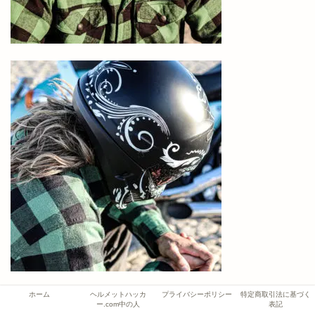
スコーピオンを語る上では外せない
ホーム
ヘルメットハッカ
プライバシーポリシー
特定商取引法に基づく
ー.com中の人
表記