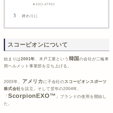
EXO-AT950
終わりに
スコーピオンについて
韓国
始まりは
2001年
、木戸工業という
の会社が二輪車
用ヘルメット事業部を立ち上げる。
アメリカ
2003年、
に子会社の
スコーピオンスポーツ
株式会社
を設立。そして翌年の2004年、
ScorpionEXO™
「
」ブランドの使用を開始し
た。